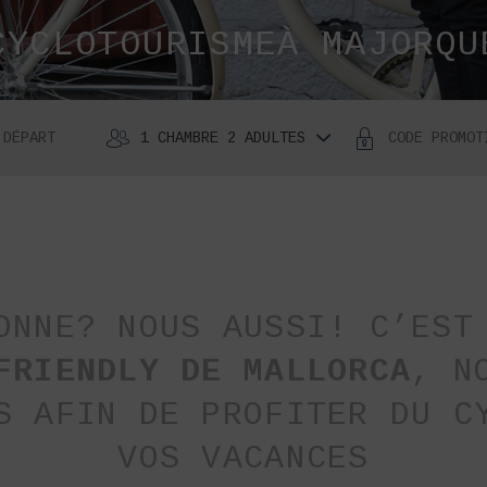
CYCLOTOURISMEÀ MAJORQU
1 CHAMBRE 2 ADULTES
ess
e
wn
row
y
teract
th
e
ONNE? NOUS AUSSI! C’EST
lendar
d
FRIENDLY DE MALLORCA
, N
lect
te.
S AFIN DE PROFITER DU C
ess
e
VOS VACANCES
estion
rk