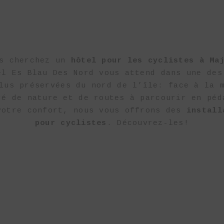
y
t
e
yboard
ortcuts
r
anging
us cherchez un
hôtel pour les cyclistes à Ma
tes.
el Es Blau Des Nord vous attend dans une des
lus préservées du nord de l’île: face à la 
ré de nature et de routes à parcourir en péd
votre confort, nous vous offrons des
install
pour cyclistes
. Découvrez-les!