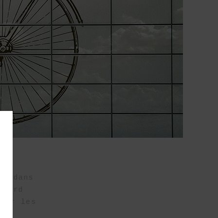
ée dans
 Nord
iter les