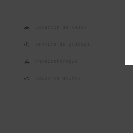
Location de vélos
Service de guidage
Physiothérapie
Voitures guides