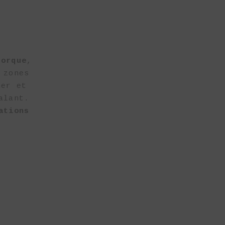
jorque
,
 zones
mer et
alant.
ations