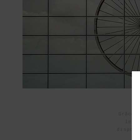
Grâce 
le c
dispose